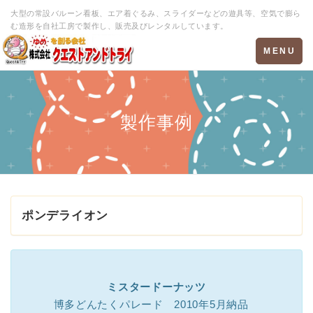
大型の常設バルーン看板、エア着ぐるみ、スライダーなどの遊具等、空気で膨ら
む造形を自社工房で製作し、販売及びレンタルしています。
Toggle
MENU
navigation
製作事例
ポンデライオン
ミスタードーナッツ
博多どんたくパレード 2010年5月納品