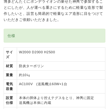
博多どんたくにポンデライオンの乗せた神輿で参加するこ
とにしたが、人が運べる重さにするために軽量な造形で製
作したいと、設営も簡易的で軽量なエア造形に目をつけて
いただきご依頼いただきました。
仕様
サイ
W2000 D2000 H2500
ズ
材質
防炎ターポリン
重量
約10㎏
電気
AC100V (送風機)160W×1台
容量
設置
本体の胴体より控えテグスをとり、神輿に固定
仕様
送風機は本体に内蔵