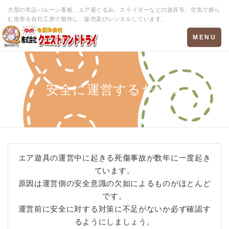
大型の常設バルーン看板、エア着ぐるみ、スライダーなどの遊具等、空気で膨ら
む造形を自社工房で製作し、販売及びレンタルしています。
Toggle
MENU
navigation
安全に運営するために
エア遊具の運営中に起きる死傷事故が数年に一度起き
ています。
原因は運営側の安全意識の欠如によるものがほとんど
です。
運営前に安全に対する対策に不足がないか必ず確認す
るようにしましょう。