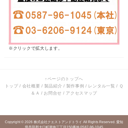
※クリックで拡大します。
↑ページのトップへ
トップ
/
会社概要
/
製品紹介
/
製作事例
/
レンタル一覧
/
Ｑ
＆Ａ
/
お問合せ
/
アクセスマップ
Copyright © 2026
株式会社クエストアンドトライ
All Rights Reserved. 愛知
県丹羽郡大口町替地三丁目150番地 0587-96-1045