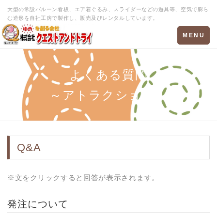
大型の常設バルーン看板、エア着ぐるみ、スライダーなどの遊具等、空気で膨ら
む造形を自社工房で製作し、販売及びレンタルしています。
Toggle
MENU
navigation
よくある質問
～アトラクション～
Q&A
※文をクリックすると回答が表示されます。
発注について